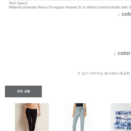
Tech Specs:
Material polyester fleece Fit regular Inseam 32 in Waist covered elastic wi
↓ col
↓ colo
※ 상기 이미지는 본사에서 제공된