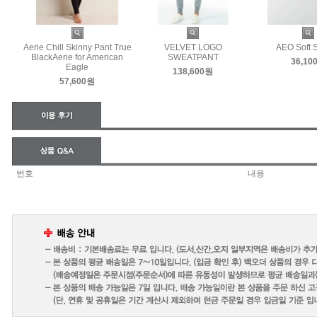
Aerie Chill Skinny Pant True
VELVET LOGO
AEO Soft S
BlackAerie for American
SWEATPANT
36,10
Eagle
138,600원
57,600원