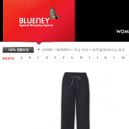
HOME >
WOMEN
>
여성 하의
>
캐주얼/트레이닝 팬츠
A
B
C
D
E
F
G
H
I
J
K
L
M
B R A N D