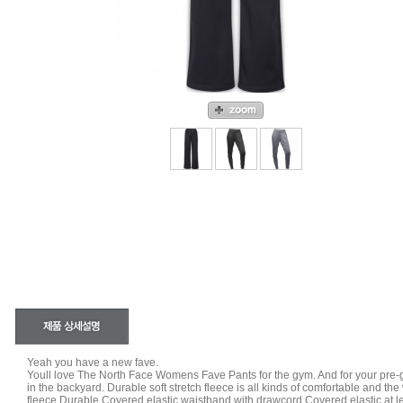
Yeah you have a new fave.
Youll love The North Face Womens Fave Pants for the gym. And for your pre-g
in the backyard. Durable soft stretch fleece is all kinds of comfortable and th
fleece Durable Covered elastic waistband with drawcord Covered elastic a