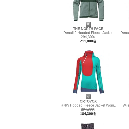
THE NORTH FACE
Denali 2 Hooded Fleece Jacke..
Denal
294,300
↓
211,800원
ORTOVOX
RNW Hooded Fleece Jacket Wom..
Wil
294,300
↓
184,300원