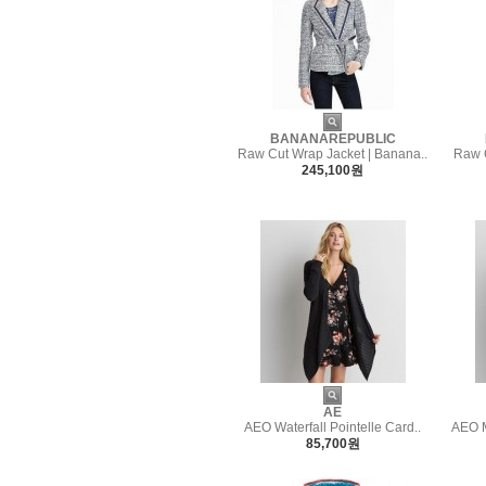
BANANAREPUBLIC
Raw Cut Wrap Jacket | Banana..
Raw C
245,100원
AE
AEO Waterfall Pointelle Card..
AEO M
85,700원