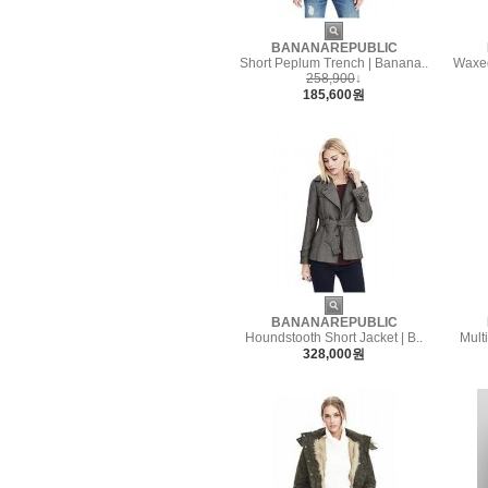
BANANAREPUBLIC
Short Peplum Trench | Banana..
Waxed
258,900
↓
185,600원
BANANAREPUBLIC
Houndstooth Short Jacket | B..
Mult
328,000원