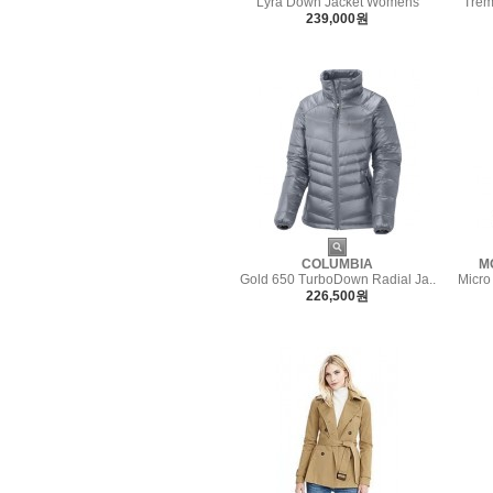
Lyra Down Jacket Womens
Trem
239,000원
COLUMBIA
M
Gold 650 TurboDown Radial Ja..
Micro
226,500원