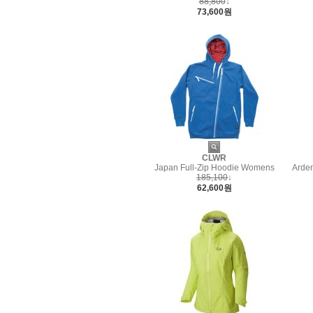
88,800
↓
73,600원
CLWR
Japan Full-Zip Hoodie Womens
Arden
185,100
↓
62,600원