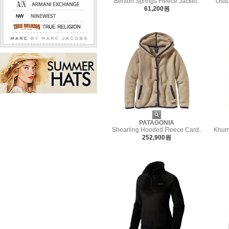
Benton Springs Fleece Jacket..
Osit
61,200원
PATAGONIA
Shearling Hooded Fleece Card..
Khum
252,900원