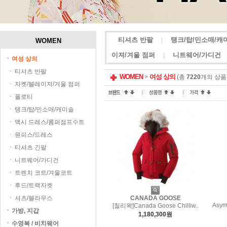
티셔츠 반팔
탱크/탑/민소매/캐
|
WOMEN
이져/겨울 점퍼
니트웨어/가디건
|
여성 상의
티셔츠 반팔
WOMEN
여성 상의
>
(총
7220
개의 상품
자켓/블레이져/겨울 점퍼
폴로티
탱크/탑/민소매/캐미솔
맥시 드레스/롬퍼점프수트
원피스/드레스
티셔츠 긴팔
니트웨어/가디건
트렌치 코트/겨울코트
후드/트랙자켓
셔츠/블라우스
CANADA GOOSE
Asymm
[칠리왁]Canada Goose Chilliw..
가방, 지갑
1,180,300원
수영복 / 비치웨어