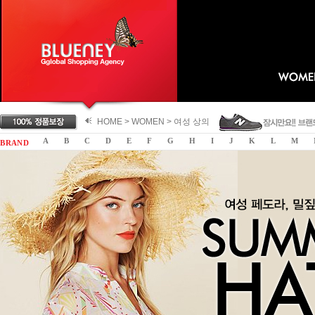
HOME >
WOMEN
>
여성 상의
A
B
C
D
E
F
G
H
I
J
K
L
M
B R A N D