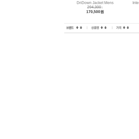
DriDown Jacket Mens
Inte
294,300
↓
170,500원