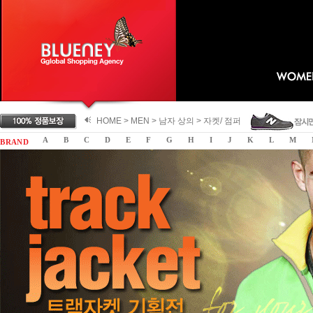
HOME >
MEN
>
남자 상의
>
자켓/ 점퍼
A
B
C
D
E
F
G
H
I
J
K
L
M
B R A N D