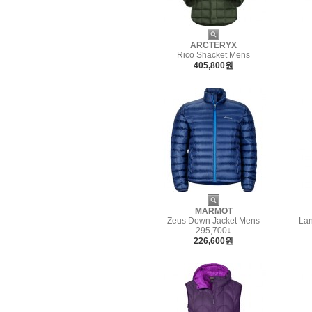
ARCTERYX
Rico Shacket Mens
405,800원
MARMOT
Zeus Down Jacket Mens
Lan
295,700
↓
226,600원