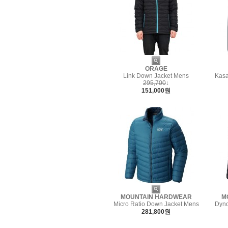
ORAGE
Link Down Jacket Mens
Kas
295,700
↓
151,000원
MOUNTAIN HARDWEAR
M
Micro Ratio Down Jacket Mens
Dyno
281,800원