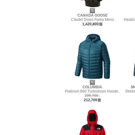
CANADA GOOSE
Citadel Down Parka Mens
Heatz
1,420,800원
COLUMBIA
M
Platinum 860 Turbodown Hoode..
Stret
295,700
↓
212,700원