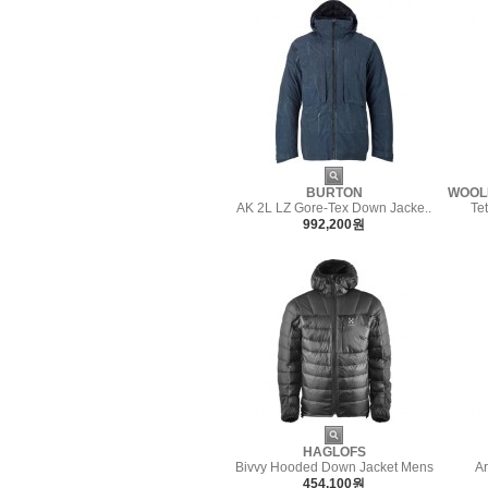
BURTON
WOOLR
AK 2L LZ Gore-Tex Down Jacke..
Te
992,200원
HAGLOFS
Bivvy Hooded Down Jacket Mens
A
454,100원