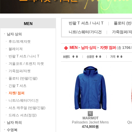
반팔 T 셔츠 / 나시 T
폴로티 (반
|
MEN
니트/스웨터/가디건
가죽점퍼/
|
남자 상의
후드/트랙쟈켓
MEN
남자 상의
자켓/ 점퍼
>
>
(총
1706
블레이져
반팔 T 셔츠 / 나시 T
겨울코트 / 트렌치 자켓
가죽점퍼/자켓
폴로티 (반팔/긴팔)
긴팔 T 셔츠
자켓/ 점퍼
니트/스웨터/가디건
셔츠 캐주얼 (반팔/긴팔)
드레스 셔츠(정장)
MARMOT
Palisades Jacket Mens
Qu
남자 하의
474,900원
수영복