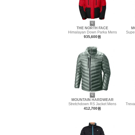
THE NORTH FACE
M
Himalayan Down Parka Mens
Super
935,600원
MOUNTAIN HARDWEAR
Stretchdown RS Jacket Mens
Treva
412,700원