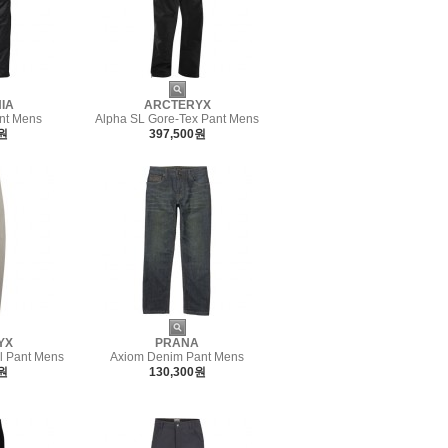
IA
ARCTERYX
ant Mens
Alpha SL Gore-Tex Pant Mens
0원
397,500원
YX
PRANA
l Pant Mens
Axiom Denim Pant Mens
0원
130,300원