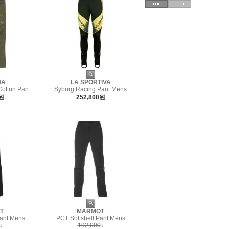
NA
LA SPORTIVA
Cotton Pan..
Syborg Racing Pant Mens
0원
252,800원
T
MARMOT
Pant Mens
PCT Softshell Pant Mens
↓
192,000
↓