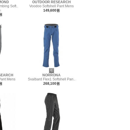
MOND
OUTDOOR RESEARCH
mbing Soft..
Voodoo Softshell Pant Mens
↓
149,600원
0원
SEARCH
NORRONA
 Pant Mens
Svalbard Flex1 Softshell Pan..
0원
268,100원