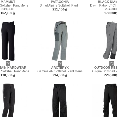
MAMMUT
PATAGONIA
BLACK DIA
Softshell Pant Mens
Simul Alpine Softshell Pant ..
Dawn Patrol LT Cli
239,000
↓
294,300
211,400원
162,100원
170,60
TAIN HARDWEAR
ARCTERYX
OUTDOOR RE
 Softshell Pant Mens
Gamma AR Softshell Pant Mens
Cirque Softshell
130,300원
294,300원
226,50