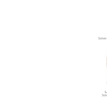
Solver
L
Sol