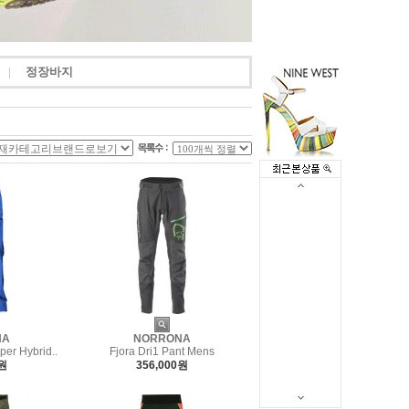
정장바지
|
NA
NORRONA
per Hybrid..
Fjora Dri1 Pant Mens
0원
356,000원