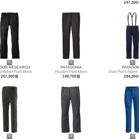
247,30
OOR RESEARCH
PATAGONIA
PATAGON
Softshell Pant Mens
Houdini Pant Mens
Dual Point Alpine
247,300원
149,700원
294,30