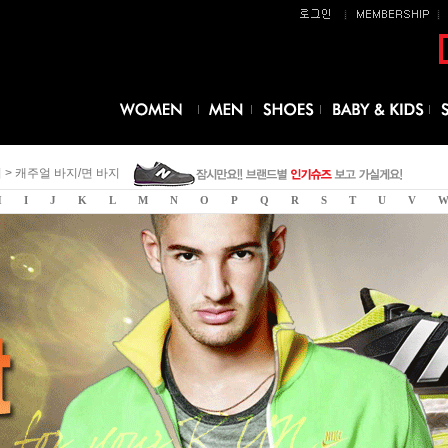
의
>
캐주얼 바지/면 바지
H
I
J
K
L
M
N
O
P
Q
R
S
T
U
V
W