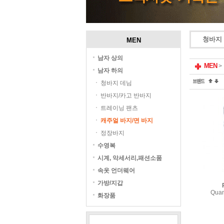
청바지
MEN
남자 상의
MEN
>
남자 하의
청바지 데님
반바지/카고 반바지
트레이닝 팬츠
캐주얼 바지/면 바지
정장바지
수영복
시계, 악세서리,패션소품
속옷 언더웨어
가방/지갑
Quan
화장품