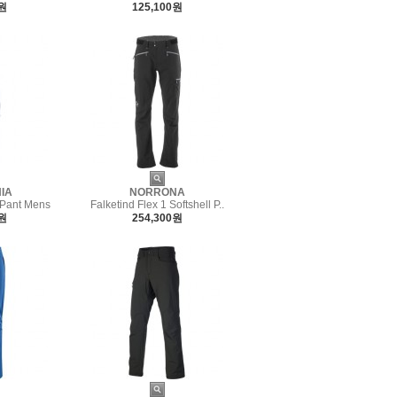
0원
125,100원
IA
NORRONA
 Pant Mens
Falketind Flex 1 Softshell P..
0원
254,300원