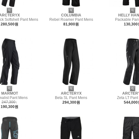
ARCTERYX
COLUMBIA
HELLY HA
 Softshell Pant Mens
Rebel Roamer Pant Mens
Packable Pan
280,500원
81,900원
130,30
MARMOT
ARCTERYX
ARCTER
malist Pant Mens
Beta SL Pant Mens
Zeta LT Pant
247,300
↓
294,300원
544,00
190,300원