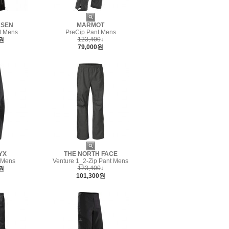
NSEN
MARMOT
t Mens
PreCip Pant Mens
123,400
↓
0원
79,000원
YX
THE NORTH FACE
 Mens
Venture 1_2-Zip Pant Mens
123,400
↓
0원
101,300원