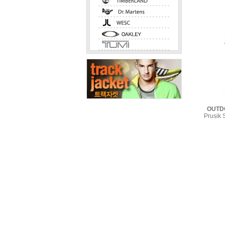
OUTD
Prusik 