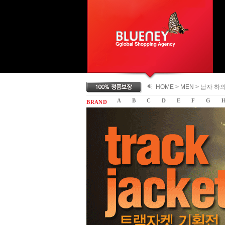
HOME >
MEN
>
남자 하
A
B
C
D
E
F
G
B R A N D