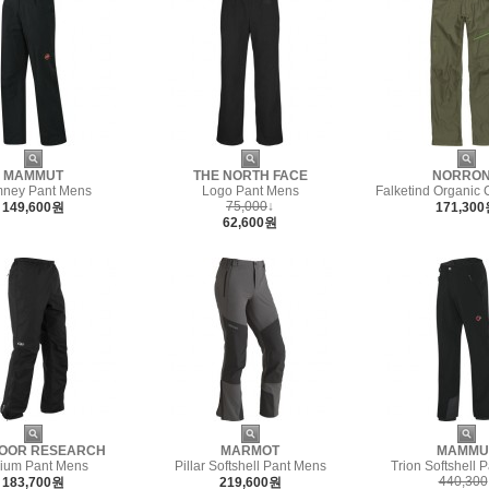
MAMMUT
THE NORTH FACE
NORRO
ney Pant Mens
Logo Pant Mens
Falketind Organic 
75,000
↓
149,600원
171,30
62,600원
OOR RESEARCH
MARMOT
MAMMU
ium Pant Mens
Pillar Softshell Pant Mens
Trion Softshell 
440,300
183,700원
219,600원