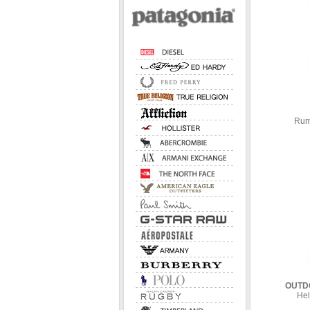
Rum
OUTD
Hel