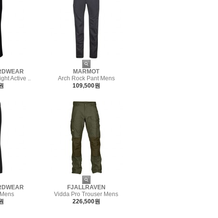
RDWEAR
MARMOT
ht Active ..
Arch Rock Pant Mens
0원
109,500원
RDWEAR
FJALLRAVEN
 Mens
Vidda Pro Trouser Mens
0원
226,500원