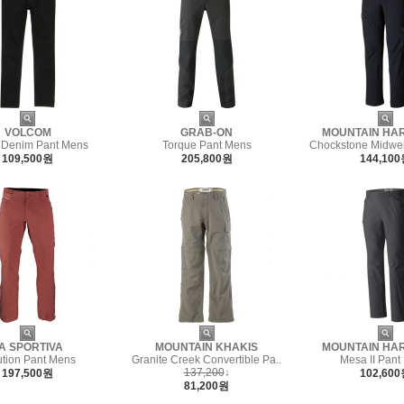
VOLCOM
GRAB-ON
MOUNTAIN HA
 Denim Pant Mens
Torque Pant Mens
Chockstone Midweig
109,500원
205,800원
144,10
A SPORTIVA
MOUNTAIN KHAKIS
MOUNTAIN HA
ution Pant Mens
Granite Creek Convertible Pa..
Mesa II Pant
137,200
↓
197,500원
102,60
81,200원